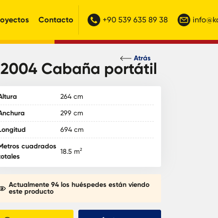
royectos
Contacto
+90 539 635 89 38
info@
Atrás
2004 Cabaña portátil
Altura
264 cm
Anchura
299 cm
Longitud
694 cm
Metros cuadrados
18.5 m²
totales
Actualmente 94 los huéspedes están viendo
este producto