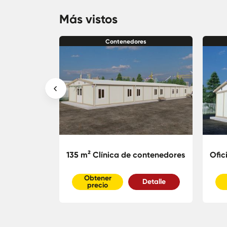
Más vistos
s
Contenedores
ontenedores
135 m² Clínica de contenedores
Ofic
Obtener
Detalle
Detalle
precio