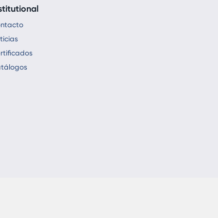
stitutional
ntacto
ticias
rtificados
tálogos
ights Reserved - Karmod Prefabricated Technologies