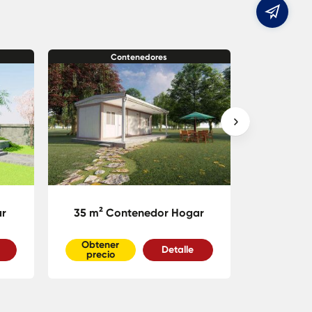
C
elec
Contenedores
ar
35 m² Contenedor Hogar
42m² Clín
Obtener
Obtene
Detalle
precio
precio