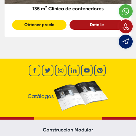
135 m² Clínica de contenedores
W
Obtener precio
Detalle
L
e
Catálogos
Construccion Modular