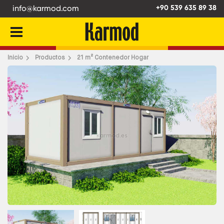
info@karmod.com
+90 539 635 89 38
Atrás
Inicio
Productos
21 m² Contenedor Hogar