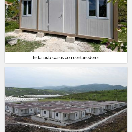
urbanas y empresariales.
Soluciones de vivienda asequible, permitiend
más personas acceder a una casa propia.
Con un mercado en constante crecimiento, las
casas contenedores se han convertido en una
opción rentable tanto para propietarios como p
Indonesia casas con contenedores
inversionistas.
Innovación y Futuro de la Vivienda en
Indonesia
Las casas contenedores en Indonesia represent
una solución moderna, sostenible y accesible pa
enfrentar los desafíos del crecimiento urbano y l
necesidad de construcciones más eficientes.
Gracias a su rápida instalación, resistencia