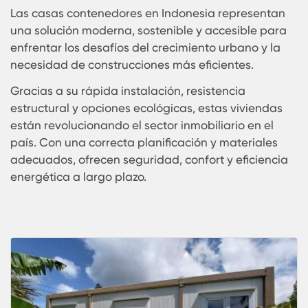
Expansión del Mercado y
Oportunidades de Inversión
El mercado inmobiliario en Indonesia ha
experimentado un auge en el desarrollo de
viviendas modulares, hoteles boutique y espacio
comerciales alternativos, impulsando la deman
de casas contenedores en distintas aplicaciones
Las principales aplicaciones incluyen:
Casas de vacaciones y alojamientos turístico
en islas como Bali y Lombok.
Restaurantes y cafeterías modulares, brinda
soluciones comerciales innovadoras.
Oficinas y espacios de coworking, en zonas