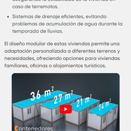
evitando la acumulación de calor en el interio
Techos elevados con materiales reflectantes,
reduciendo la temperatura interior.
Ventanas grandes y puertas corredizas,
permitiendo la circulación de aire fresco.
Revestimientos anticorrosivos, protegiendo la
estructura contra la alta humedad y la salini
en zonas costeras.
Estructura reforzada para resistencia sísmica
asegurando la estabilidad de la vivienda en
caso de terremotos.
Sistemas de drenaje eficientes, evitando
problemas de acumulación de agua durante 
temporada de lluvias.