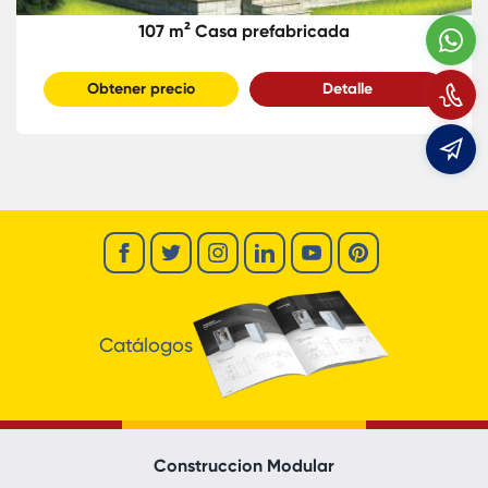
107 m² Casa prefabricada
W
Obtener precio
Detalle
L
e
Catálogos
Construccion Modular