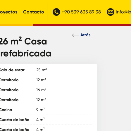
royectos
Contacto
+90 539 635 89 38
info@
Atrás
26 m² Casa
refabricada
Sala de estar
25 m²
Dormitorio
12 m²
Dormitorio
16 m²
Dormitorio
12 m²
Cocina
9 m²
Cuarto de baño
4 m²
Cuarto de baño
4 m²