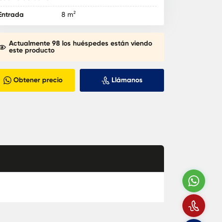
Entrada
8 m²
Actualmente 98 los huéspedes están viendo
este producto
Obtener precio
Llámanos
Wha
Llá