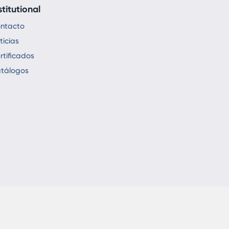
stitutional
ntacto
ticias
rtificados
tálogos
ights Reserved - Karmod Prefabricated Technologies