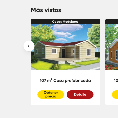
Más vistos
res
Casas Modulares
abricada
107 m² Casa prefabricada
1
Obtener
Detalle
Detalle
precio