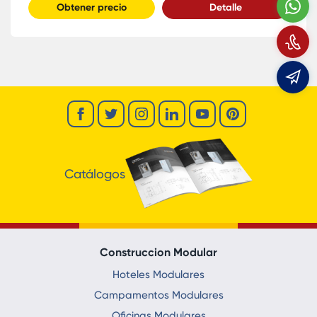
W
Obtener precio
Detalle
L
e
Catálogos
Construccion Modular
Hoteles Modulares
Campamentos Modulares
Oficinas Modulares