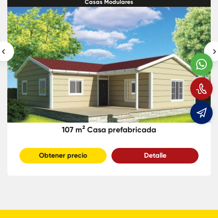
Casas Modulares
W
L
e
107 m² Casa prefabricada
Obtener precio
Detalle