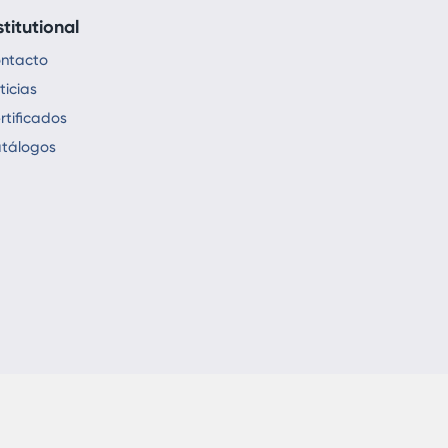
stitutional
ntacto
ticias
rtificados
tálogos
ights Reserved - Karmod Prefabricated Technologies