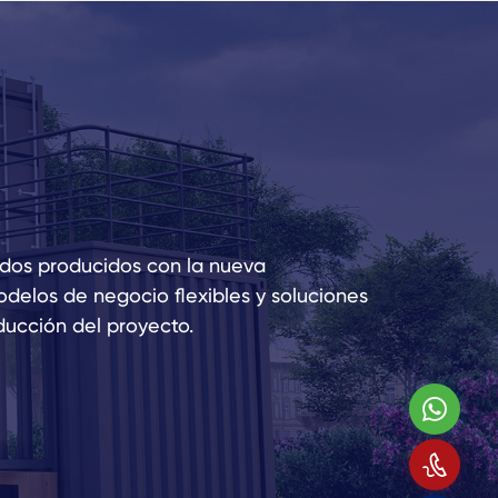
ados producidos con la nueva
odelos de negocio flexibles y soluciones
ducción del proyecto.
Wha
Llá