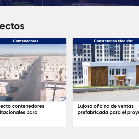
yectos
Contenedores
Construccion Modular
yecto contenedores
Lujosa oficina de ventas
tacionales para
prefabricada para el proy
giados sirios
Ciudad del Bósforo