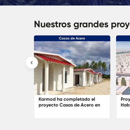
Nuestros grandes pro
dular
Casas de Acero
s para el
Karmod ha completado el
Pro
Ergan
proyecto Casas de Acero en
Habi
Panama
refu