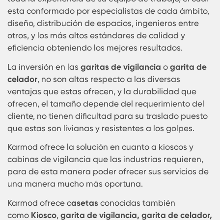
plástica incorporada, poseen ventilación, muebl
adosados con guanteras, repisas perimetrales,
puerta con llave, piso PRFV – anticorrosivos, ven
corredera de aluminios, ventanas fijas con sello 
goma, tiene opción de aislación térmica, Opción
antinflamatoria, así que también todos nuestros
módulos poseen Folleto.
Karmod Kioscos
, surge con el objetivo de entreg
las mejores soluciones en productos de fibra de
vidrio, nuestra empresa incorpora en sus produc
toda la experiencia de su equipo de trabajo, el c
esta conformado por especialistas de cada ámbi
diseño, distribución de espacios, ingenieros entr
otros, y los más altos estándares de calidad y
eficiencia obteniendo los mejores resultados.