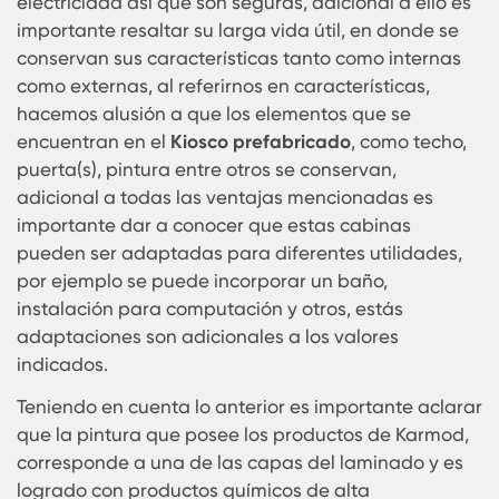
son fabricadas con diseños que permiten a su
ocupante(s) poder desarrollar de manera eficien
eficaz su labor, así mismo se encuentra protegid
las rudas variaciones del clima; las
casetas
prefabricadas
, son livianas y no conduce la
electricidad así que son seguras, adicional a ello
importante resaltar su larga vida útil, en donde 
conservan sus características tanto como intern
como externas, al referirnos en características,
hacemos alusión a que los elementos que se
encuentran en el
Kiosco prefabricado
, como tech
puerta(s), pintura entre otros se conservan,
adicional a todas las ventajas mencionadas es
importante dar a conocer que estas cabinas
pueden ser adaptadas para diferentes utilidade
por ejemplo se puede incorporar un baño,