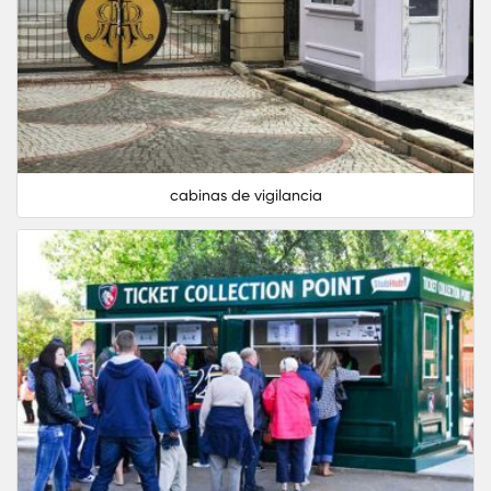
son agradables armónicos que se adapta a
cualquier ambiente evitando desentonar con la
infraestructura o los colores del ambiente donde
ubique, sus interiores son diseñados aplicando
distribuciones optimas, los materiales utilizados 
certificados por lo que se garantiza su calidad y
durabilidad.
cabinas de vigilancia