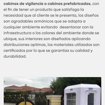
La inversión en las
garitas de vigilancia
o
garita
celador
, no son altas respecto a las diversas
ventajas que estas ofrecen, y la durabilidad que
ofrecen, el tamaño depende del requerimiento d
cliente, no tienen dificultad para su traslado pue
que estas son livianas y resistentes a los golpes.
Karmod ofrece la solución en cuanto a kioscos y
cabinas de vigilancia que las industrias requiere
para de esta manera poder ofrecer sus servicios
una manera mucho más oportuna.
Karmod ofrece c
asetas
conocidas también
como
Kiosco
,
garita de vigilancia,
garita de cela
cabinas de vigilancia o cabinas prefabricadas
, 
el fin de tener un producto que satisfaga la
necesidad que al cliente se le presenta, los dise