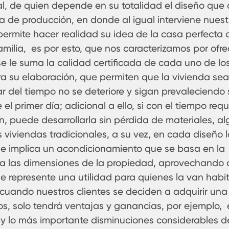
l, de quien depende en su totalidad el diseño que 
rea de producción, en donde al igual interviene nuest
permite hacer realidad su idea de la casa perfecta o
milia, es por esto, que nos caracterizamos por ofre
se le suma la calidad certificada de cada uno de lo
a su elaboración, que permiten que la vivienda sea
r del tiempo no se deteriore y sigan prevaleciendo 
l primer día; adicional a ello, si con el tiempo requ
n, puede desarrollarla sin pérdida de materiales, al
 viviendas tradicionales, a su vez, en cada diseño 
que implica un acondicionamiento que se basa en la
ta las dimensiones de la propiedad, aprovechando 
represente una utilidad para quienes la van habit
 cuando nuestros clientes se deciden a adquirir una
os, solo tendrá ventajas y ganancias, por ejemplo,
 y lo más importante disminuciones considerables d