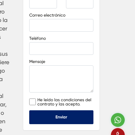
al
ro
Correo electrónico
 la
cer
s
Teléfono
sus
iere
Mensaje
go
la
al
He leído las condiciones del
ar,
contrato y las acepto.
 o
Enviar
Wha
 en
e
Llá