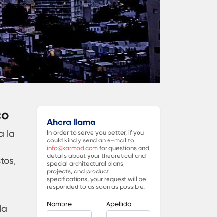
co
Ahora llama
a la
In order to serve you better, if you
could kindly send an e-mail to
info@karmod.com
for questions and
details about your theoretical and
tos,
special architectural plans,
projects, and product
specifications, your request will be
responded to as soon as possible.
Nombre
Apellido
la