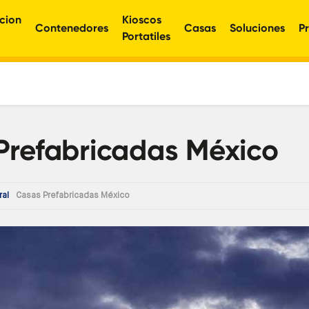
cion
Kioscos
Contenedores
Casas
Soluciones
P
Portatiles
Prefabricadas México
al
Casas Prefabricadas México