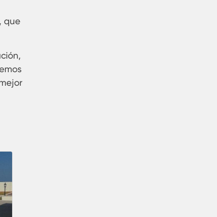
, que
ación,
remos
 mejor