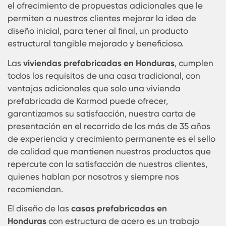
arduamente para ofrecer lo mejor de lo mejor,
somos fabricantes de estructuras de acero
para
casas modulares prefabricadas
, con siste
Steel frame, nos encargamos de todo el proceso
constructivo, desde el proyecto de arquitectura
hasta la entrega de llaves.
En Karmod nuestra experiencia nos hace evitar
errores y tener diferentes
estructuras
prefabricadas
cada día, generamos valores
agregados desde la atención personalizada has
el ofrecimiento de propuestas adicionales que le
permiten a nuestros clientes mejorar la idea de
diseño inicial, para tener al final, un producto
estructural tangible mejorado y beneficioso.
Las
viviendas prefabricadas en Honduras
, cump