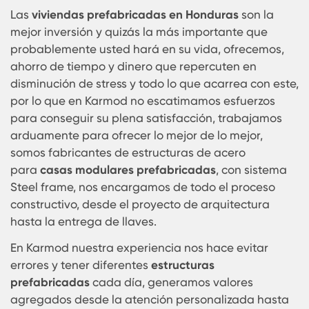
involucra a plantear desde todos los ámbitos de 
experiencia de nuestro equipo de trabajo, para
ofrecer soluciones contrastadas y muy actuales,
creando un valor añadido muy alto tanto a nivel
funcional de diseño y sin lugar a dudas la segur
y confort para nuestros clientes, las característic
de los diseños de las
estructuras modulares
prefabricadas
se enfocan precisamente en la
solución al problema o necesidad presentada.
Las
viviendas prefabricadas en Honduras
son la
mejor inversión y quizás la más importante que
probablemente usted hará en su vida, ofrecemo
ahorro de tiempo y dinero que repercuten en
disminución de stress y todo lo que acarrea con e
por lo que en Karmod no escatimamos esfuerzos
para conseguir su plena satisfacción, trabajamo