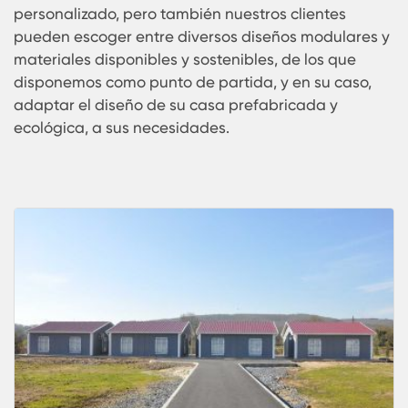
todos los requisitos de una casa tradicional, con
ventajas adicionales que solo una vivienda
prefabricada de Karmod puede ofrecer,
garantizamos su satisfacción, nuestra carta de
presentación en el recorrido de los más de 35 añ
de experiencia y crecimiento permanente es el se
de calidad que mantienen nuestros productos q
repercute con la satisfacción de nuestros cliente
quienes hablan por nosotros y siempre nos
recomiendan.
El diseño de las
casas prefabricadas en
Honduras
con estructura de acero es un trabajo
personalizado, pero también nuestros clientes
pueden escoger entre diversos diseños modulare
materiales disponibles y sostenibles, de los que