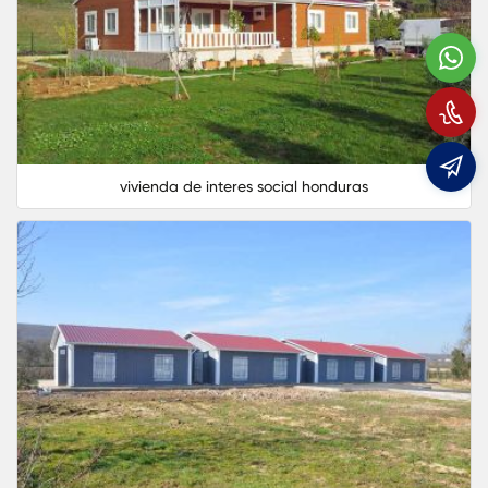
W
L
e
vivienda de interes social honduras