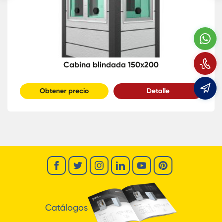
W
L
Cabina blindada 150x200
Obtener precio
Detalle
e
Catálogos