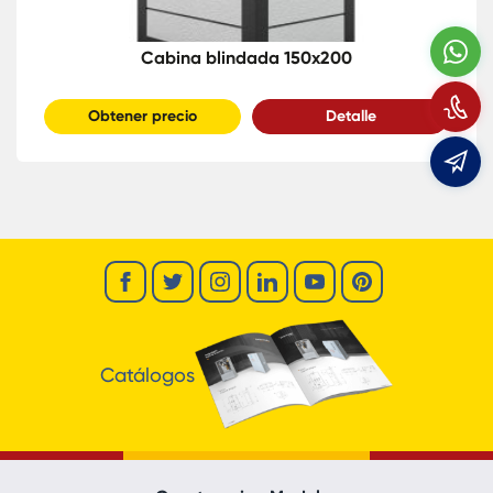
W
Cabina blindada 150x200
L
Obtener precio
Detalle
e
Catálogos